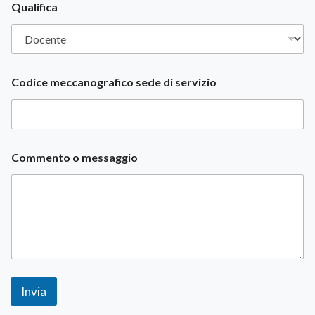
c
Qualifica
c
a
n
o
g
Codice meccanografico sede di servizio
r
a
f
i
c
o
Commento o messaggio
Invia