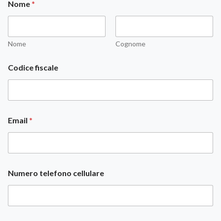
Nome
*
Nome
Cognome
Codice fiscale
o
Email
*
m
e
s
s
a
g
Numero telefono cellulare
g
i
o
m
e