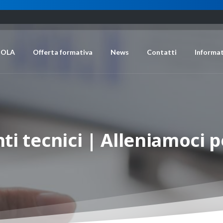
UOLA
Offerta formativa
News
Contatti
Informat
nti
tecnici
|
Alleniamoci
p