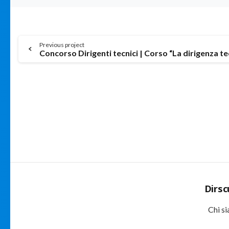
Continue
Previous project
Concorso Dirigenti tecnici | Corso “La dirigenza te
Reading
Dirsc
Chi s