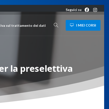
Seguici su
I MIEI CORSI
iva sul trattamento dei dati
er
la
preselettiva