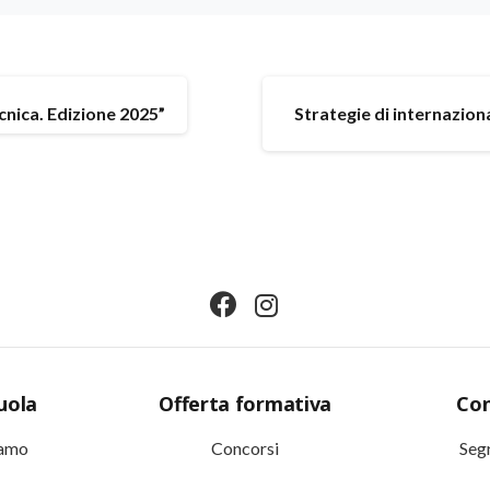
cnica. Edizione 2025”
Strategie di internaziona
uola
Offerta formativa
Con
iamo
Concorsi
Segr